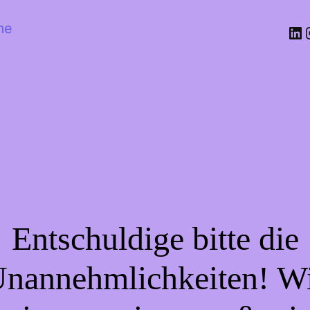
me
Entschuldige bitte die
nannehmlichkeiten! W