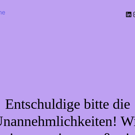
me
Entschuldige bitte die
nannehmlichkeiten! W